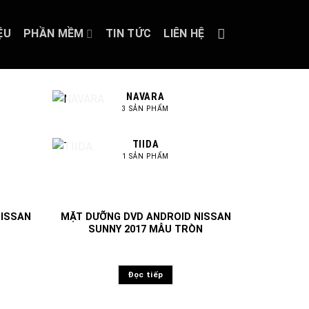
ỆU
PHẦN MỀM
TIN TỨC
LIÊN HỆ
NAVARA
3 SẢN PHẨM
TIIDA
1 SẢN PHẨM
NISSAN
MẶT DƯỠNG DVD ANDROID NISSAN
SUNNY 2017 MẪU TRÒN
Đọc tiếp