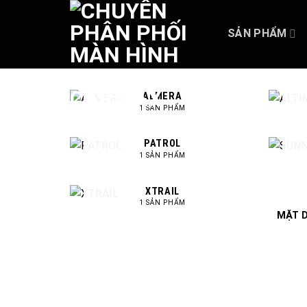
Skip
to
SẢN PHẨM
content
ALMERA
1 SẢN PHẨM
PATROL
1 SẢN PHẨM
XTRAIL
1 SẢN PHẨM
MẶT D