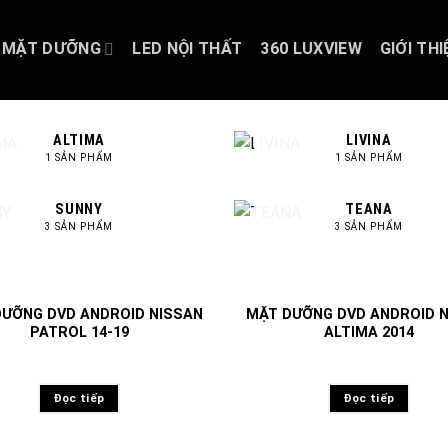
MẶT DƯỠNG
LED NỘI THẤT
360 LUXVIEW
GIỚI THI
ALTIMA
LIVINA
1 SẢN PHẨM
1 SẢN PHẨM
SUNNY
TEANA
3 SẢN PHẨM
3 SẢN PHẨM
ƯỠNG DVD ANDROID NISSAN
MẶT DƯỠNG DVD ANDROID 
PATROL 14-19
ALTIMA 2014
Đọc tiếp
Đọc tiếp