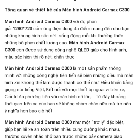
Tổng quan về thiết kế của Màn hình Android Carmax C300
Màn hình Android Carmax C300
với độ phân
giải
1280*720
cảm ứng điện dung đa điểm mang đến cho bạn
những khung hình sắc nét, sống động mỗi khi thưởng thức
những bộ phim chất lượng cao.
Màn hình Android Carmax
C300
còn được sử dụng công nghệ
QLED
giúp cho hình ảnh,
màu sắc hiẻn thị rõ nét, chân thực
Màn hình Android Carmax C300
là một sản phẩm thông
minh với những công nghệ tiên tiến sẽ biến những điều mà màn
hình Zin không thể làm được thành có thể như: Điều khiển bằng
giọng nói tiếng Việt; Kết nối với mọi thiết bị ngoại vi trên xe;
Giải trí đa phương tiện với màn hình cỡ lớn;… Từ đây khoảng
thời gian trên xe của bạn sẽ không nhàm chán nữa mà trở nên
ý nghĩa hơn bao giờ hết
Màn hình Android Carmax C300
như một “trợ lý” đặc biệt,
giúp bạn lái xe an toàn trên nhiều cung đường khác nhau,
thường xuyên nhắc nhở bạn trước những bẫy camera giao