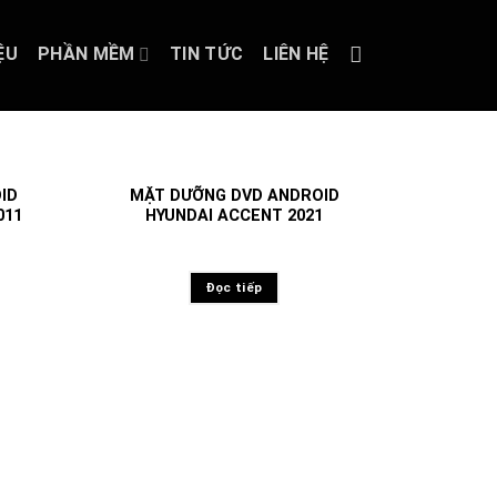
ỆU
PHẦN MỀM
TIN TỨC
LIÊN HỆ
ID
MẶT DƯỠNG DVD ANDROID
011
HYUNDAI ACCENT 2021
Đọc tiếp