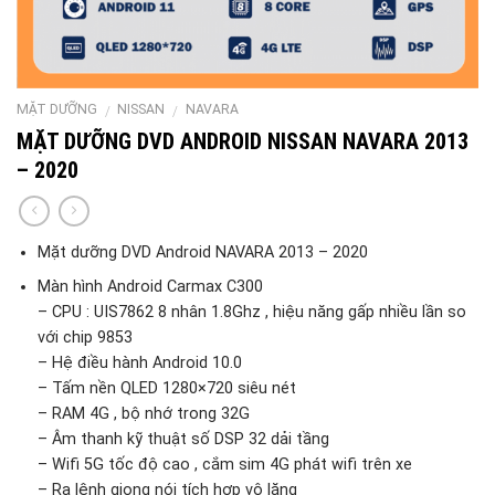
MẶT DƯỠNG
NISSAN
NAVARA
/
/
MẶT DƯỠNG DVD ANDROID NISSAN NAVARA 2013
– 2020
Mặt dưỡng DVD Android NAVARA 2013 – 2020
Màn hình Android Carmax C300
– CPU : UIS7862 8 nhân 1.8Ghz , hiệu năng gấp nhiều lần so
với chip 9853
– Hệ điều hành Android 10.0
– Tấm nền QLED 1280×720 siêu nét
– RAM 4G , bộ nhớ trong 32G
– Âm thanh kỹ thuật số DSP 32 dải tầng
– Wifi 5G tốc độ cao , cắm sim 4G phát wifi trên xe
– Ra lệnh giọng nói tích hợp vô lăng