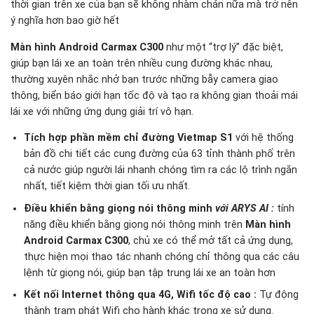
thời gian trên xe của bạn sẽ không nhàm chán nữa mà trở nên
ý nghĩa hơn bao giờ hết
Màn hình Android Carmax C300
như một “trợ lý” đặc biệt,
giúp bạn lái xe an toàn trên nhiều cung đường khác nhau,
thường xuyên nhắc nhở bạn trước những bẫy camera giao
thông, biển báo giới hạn tốc độ và tạo ra không gian thoải mái
lái xe với những ứng dụng giải trí vô hạn.
Tích hợp phần mềm chỉ đường Vietmap S1
với hệ thống
bản đồ chi tiết các cung đường của 63 tỉnh thành phố trên
cả nước giúp người lái nhanh chóng tìm ra các lộ trình ngắn
nhất, tiết kiệm thời gian tối ưu nhất.
Điều khiển bằng giọng nói thông minh
với ARYS AI
:
tính
năng điều khiển bằng giọng nói thông minh trên
Màn hình
Android Carmax C300
, chủ xe có thể mở tất cả ứng dụng,
thực hiện mọi thao tác nhanh chóng chỉ thông qua các câu
lệnh từ giọng nói, giúp bạn tập trung lái xe an toàn hơn
Kết nối Internet thông qua 4G, Wifi tốc độ cao :
Tự động
thành trạm phát Wifi cho hành khác trong xe sử dụng.