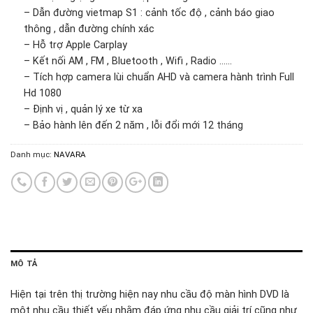
– Dẫn đường vietmap S1 : cảnh tốc độ , cảnh báo giao
thông , dẫn đường chính xác
– Hỗ trợ Apple Carplay
– Kết nối AM , FM , Bluetooth , Wifi , Radio ……
– Tích hợp camera lùi chuẩn AHD và camera hành trình Full
Hd 1080
– Định vị , quản lý xe từ xa
– Bảo hành lên đến 2 năm , lỗi đổi mới 12 tháng
Danh mục:
NAVARA
MÔ TẢ
Hiện tại trên thị trường hiện nay nhu cầu độ màn hình DVD là
một nhu cầu thiết yếu nhằm đáp ứng nhu cầu giải trí cũng như