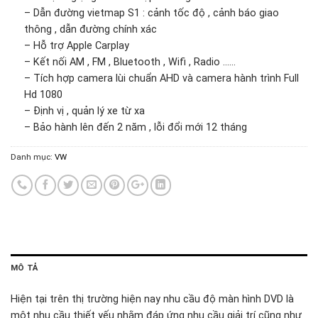
– Dẫn đường vietmap S1 : cảnh tốc độ , cảnh báo giao
thông , dẫn đường chính xác
– Hỗ trợ Apple Carplay
– Kết nối AM , FM , Bluetooth , Wifi , Radio ……
– Tích hợp camera lùi chuẩn AHD và camera hành trình Full
Hd 1080
– Định vị , quản lý xe từ xa
– Bảo hành lên đến 2 năm , lỗi đổi mới 12 tháng
Danh mục:
VW
MÔ TẢ
Hiện tại trên thị trường hiện nay nhu cầu độ màn hình DVD là
một nhu cầu thiết yếu nhằm đáp ứng nhu cầu giải trí cũng như