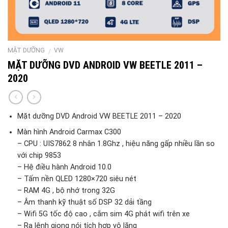
MẶT DƯỠNG
VW
/
MẶT DƯỠNG DVD ANDROID VW BEETLE 2011 –
2020
Mặt dưỡng DVD Android VW BEETLE 2011 – 2020
Màn hình Android Carmax C300
– CPU : UIS7862 8 nhân 1.8Ghz , hiệu năng gấp nhiều lần so
với chip 9853
– Hệ điều hành Android 10.0
– Tấm nền QLED 1280×720 siêu nét
– RAM 4G , bộ nhớ trong 32G
– Âm thanh kỹ thuật số DSP 32 dải tầng
– Wifi 5G tốc độ cao , cắm sim 4G phát wifi trên xe
– Ra lệnh giọng nói tích hợp vô lăng