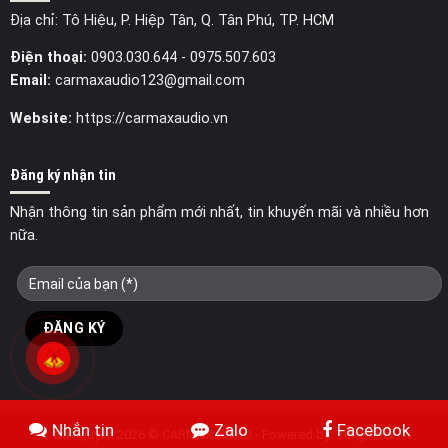
Địa chỉ: Tô Hiệu, P. Hiệp Tân, Q. Tân Phú, TP. HCM
Điện thoại:
0903.030.644
- 0975.507.603
Email:
carmaxaudio123@gmail.com
Website:
https://carmaxaudio.vn
Đăng ký nhận tin
Nhận thông tin sản phẩm mới nhất, tin khuyến mãi và nhiều hơn
nữa.
Nhắn tin
Zalo
Facebook
Bản quyền 2026 © CARMAX AUDIO - Powered by:
Tùng Phát