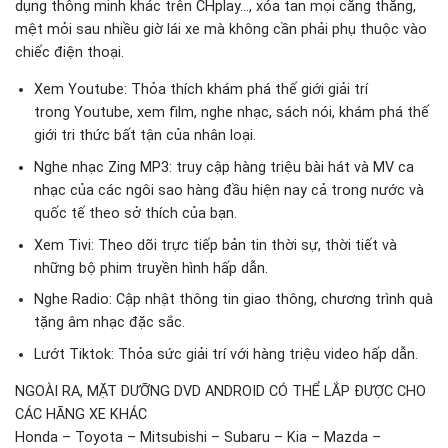
dụng thông minh khác trên CHplay…, xóa tan mọi căng thẳng,
mệt mỏi sau nhiều giờ lái xe mà không cần phải phụ thuộc vào
chiếc điện thoại.
Xem Youtube: Thỏa thích khám phá thế giới giải trí
trong Youtube, xem film, nghe nhạc, sách nói, khám phá thế
giới tri thức bất tận của nhân loại.
Nghe nhạc Zing MP3: truy cập hàng triệu bài hát và MV ca
nhạc của các ngôi sao hàng đầu hiện nay cả trong nước và
quốc tế theo sở thích của bạn.
Xem Tivi: Theo dõi trực tiếp bản tin thời sự, thời tiết và
những bộ phim truyền hình hấp dẫn.
Nghe Radio: Cập nhật thông tin giao thông, chương trình quà
tặng âm nhạc đặc sắc.
Lướt Tiktok: Thỏa sức giải trí với hàng triệu video hấp dẫn.
NGOÀI RA, MẶT DƯỠNG DVD ANDROID CÓ THỂ LẮP ĐƯỢC CHO
CÁC HÃNG XE KHÁC
Honda – Toyota – Mitsubishi – Subaru – Kia – Mazda –