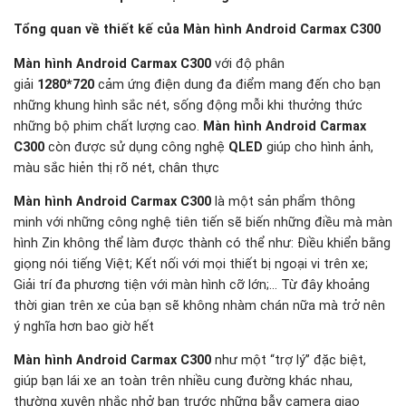
Tổng quan về thiết kế của Màn hình Android Carmax C300
Màn hình Android Carmax C300
với độ phân
giải
1280*720
cảm ứng điện dung đa điểm mang đến cho bạn
những khung hình sắc nét, sống động mỗi khi thưởng thức
những bộ phim chất lượng cao.
Màn hình Android Carmax
C300
còn được sử dụng công nghệ
QLED
giúp cho hình ảnh,
màu sắc hiẻn thị rõ nét, chân thực
Màn hình Android Carmax C300
là một sản phẩm thông
minh với những công nghệ tiên tiến sẽ biến những điều mà màn
hình Zin không thể làm được thành có thể như: Điều khiển bằng
giọng nói tiếng Việt; Kết nối với mọi thiết bị ngoại vi trên xe;
Giải trí đa phương tiện với màn hình cỡ lớn;… Từ đây khoảng
thời gian trên xe của bạn sẽ không nhàm chán nữa mà trở nên
ý nghĩa hơn bao giờ hết
Màn hình Android Carmax C300
như một “trợ lý” đặc biệt,
giúp bạn lái xe an toàn trên nhiều cung đường khác nhau,
thường xuyên nhắc nhở bạn trước những bẫy camera giao