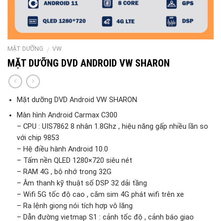
MẶT DƯỠNG
VW
/
MẶT DƯỠNG DVD ANDROID VW SHARON
Mặt dưỡng DVD Android VW SHARON
Màn hình Android Carmax C300
– CPU : UIS7862 8 nhân 1.8Ghz , hiệu năng gấp nhiều lần so
với chip 9853
– Hệ điều hành Android 10.0
– Tấm nền QLED 1280×720 siêu nét
– RAM 4G , bộ nhớ trong 32G
– Âm thanh kỹ thuật số DSP 32 dải tầng
– Wifi 5G tốc độ cao , cắm sim 4G phát wifi trên xe
– Ra lệnh giọng nói tích hợp vô lăng
– Dẫn đường vietmap S1 : cảnh tốc độ , cảnh báo giao