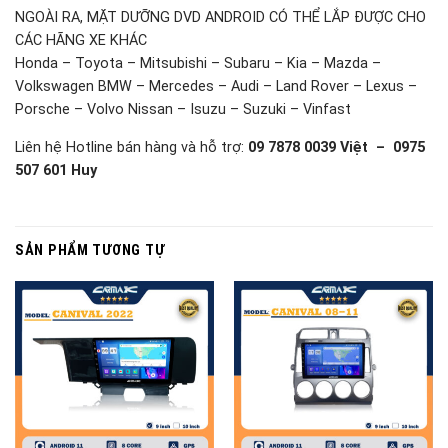
NGOÀI RA, MẶT DƯỠNG DVD ANDROID CÓ THỂ LẮP ĐƯỢC CHO
CÁC HÃNG XE KHÁC
Honda – Toyota – Mitsubishi – Subaru – Kia – Mazda –
Volkswagen BMW – Mercedes – Audi – Land Rover – Lexus –
Porsche – Volvo Nissan – Isuzu – Suzuki – Vinfast
Liên hệ Hotline bán hàng và hỗ trợ:
09 7878 0039 Việt – 0975
507 601 Huy
SẢN PHẨM TƯƠNG TỰ