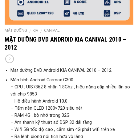
MẶT DƯỠNG
KIA
CANIVAL
/
/
MẶT DƯỠNG DVD ANDROID KIA CANIVAL 2010 –
2012
Mặt dưỡng DVD Android KIA CANIVAL 2010 – 2012
Màn hình Android Carmax C300
– CPU : UIS7862 8 nhân 1.8Ghz , hiệu năng gấp nhiều lần so
với chip 9853
– Hệ điều hành Android 10.0
– Tấm nền QLED 1280×720 siêu nét
– RAM 4G , bộ nhớ trong 32G
– Âm thanh kỹ thuật số DSP 32 dải tầng
– Wifi 5G tốc độ cao , cắm sim 4G phát wifi trên xe
– Ra lệnh giọng nói tích hợp vô lăng