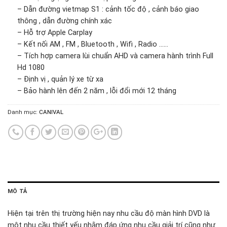
– Dẫn đường vietmap S1 : cảnh tốc độ , cảnh báo giao
thông , dẫn đường chính xác
– Hỗ trợ Apple Carplay
– Kết nối AM , FM , Bluetooth , Wifi , Radio ……
– Tích hợp camera lùi chuẩn AHD và camera hành trình Full
Hd 1080
– Định vị , quản lý xe từ xa
– Bảo hành lên đến 2 năm , lỗi đổi mới 12 tháng
Danh mục:
CANIVAL
MÔ TẢ
Hiện tại trên thị trường hiện nay nhu cầu độ màn hình DVD là
một nhu cầu thiết yếu nhằm đáp ứng nhu cầu giải trí cũng như