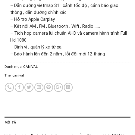
– Dẫn đường vietmap S1 : cảnh tốc độ , cảnh báo giao
thông , dẫn đường chính xác
– Hỗ trợ Apple Carplay
– Kết nối AM , FM , Bluetooth , Wifi , Radio ……
– Tích hợp camera lùi chuẩn AHD và camera hành trình Full
Hd 1080
– Định vị , quản lý xe từ xa
– Bảo hành lên đến 2 năm , lỗi đổi mới 12 tháng
Danh mục:
CANIVAL
Thẻ:
canival
MÔ TẢ