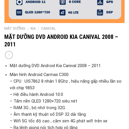
MẶT DƯỠNG
KIA
CANIVAL
/
/
MẶT DƯỠNG DVD ANDROID KIA CANIVAL 2008 –
2011
Mặt dưỡng DVD Android Kia Canival 2008 – 2011
Màn hình Android Carmax C300
– CPU : UIS7862 8 nhân 1.8Ghz , hiệu năng gấp nhiều lần so
với chip 9853
– Hệ điều hành Android 10.0
– Tấm nền QLED 1280×720 siêu nét
– RAM 3G , bộ nhớ trong 32G
– Âm thanh kỹ thuật số DSP 32 dải tầng
– Wifi 5G tốc độ cao , cắm sim 4G phát wifi trên xe
– Ra lệnh giọng nói tích hợp vô lăng