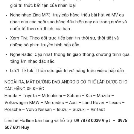
giới tri thức bất tận của nhân loại.
Nghe nhạc Zing MP3: truy cập hàng triệu bài hát và MV ca
nhạc của các ngôi sao hàng đầu hiện nay cả trong nước và
quốc tế theo sở thích của bạn.
Xem Tivi: Theo dõi trực tiếp bản tin thời sự, thời tiết và
những bộ phim truyền hình hấp dẫn.
Nghe Radio: Cập nhật thông tin giao thông, chương trình quà
tặng âm nhạc đặc sắc.
Lướt Tiktok: Thỏa sức giải trí với hàng triệu video hấp dẫn.
NGOÀI RA, MẶT DƯỠNG DVD ANDROID CÓ THỂ LẮP ĐƯỢC CHO
CÁC HÃNG XE KHÁC
Honda – Toyota – Mitsubishi – Subaru – Kia – Mazda –
Volkswagen BMW – Mercedes – Audi – Land Rover – Lexus –
Porsche – Volvo Nissan – Isuzu – Suzuki – Vinfast
Liên hệ Hotline bán hàng và hỗ trợ:
09 7878 0039 Việt – 0975
507 601 Huy