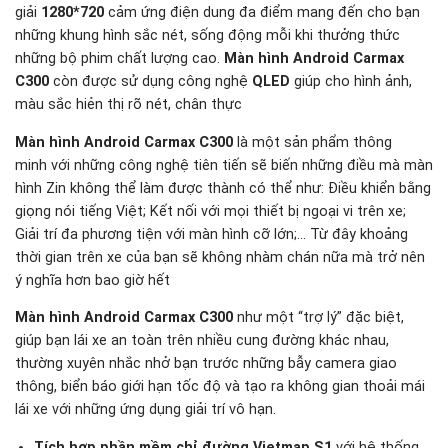
giải
1280*720
cảm ứng điện dung đa điểm mang đến cho bạn
những khung hình sắc nét, sống động mỗi khi thưởng thức
những bộ phim chất lượng cao.
Màn hình Android Carmax
C300
còn được sử dụng công nghệ
QLED
giúp cho hình ảnh,
màu sắc hiẻn thị rõ nét, chân thực
Màn hình Android Carmax C300
là một sản phẩm thông
minh với những công nghệ tiên tiến sẽ biến những điều mà màn
hình Zin không thể làm được thành có thể như: Điều khiển bằng
giọng nói tiếng Việt; Kết nối với mọi thiết bị ngoại vi trên xe;
Giải trí đa phương tiện với màn hình cỡ lớn;… Từ đây khoảng
thời gian trên xe của bạn sẽ không nhàm chán nữa mà trở nên
ý nghĩa hơn bao giờ hết
Màn hình Android Carmax C300
như một “trợ lý” đặc biệt,
giúp bạn lái xe an toàn trên nhiều cung đường khác nhau,
thường xuyên nhắc nhở bạn trước những bẫy camera giao
thông, biển báo giới hạn tốc độ và tạo ra không gian thoải mái
lái xe với những ứng dụng giải trí vô hạn.
Tích hợp phần mềm chỉ đường Vietmap S1
với hệ thống