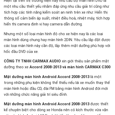
Hiện tại trên thị trường hiện nay nhu cầu độ màn hình DVD là
một nhu cầu thiết yếu nhằm đáp ứng nhu cầu giải trí cũng như
tích hợp các tính năng kiểm soát an ninh trên xe như: Hiển thị
thông số cảm biến áp suất, nhiệt điều hoà, nhiệt máy, tích hợp
hiển thị camera định vị hay camera dẫn đường.
Nhưng một số loại màn hình độ cho xe hiện nay là các loại
màn hình dùng chung hay màn hình 2DIN. Yêu cầu lắp đặt được
các loại màn hình này cần độ, lắp thêm mặt dưỡng phù hợp với
hốc đầu DVD của xe.
CÔNG TY TNHH CARMAX AUDIO
xin giới thiệu sản phẩm mặt
dưỡng theo xe
Accord 2008-2013 và màn hình CARMAX C300
Mặt dưỡng màn hình Android Accord 2008-2013
là một
trong những phụ kiện không thể thiếu nếu lái xe muốn thay thế
màn hình hoặc đầu CD, đài FM bằng màn hình Android đời mới
với những chức năng giải trí siêu đỉnh.
Mặt dưỡng màn hình Android Accord 2008-2013
được thiết
kế chuyên biệt cho dòng xe Honda nên có kích thước vừa vặn