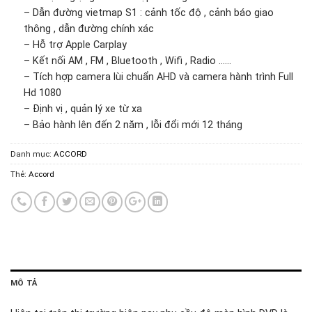
– Dẫn đường vietmap S1 : cảnh tốc độ , cảnh báo giao
thông , dẫn đường chính xác
– Hỗ trợ Apple Carplay
– Kết nối AM , FM , Bluetooth , Wifi , Radio ……
– Tích hợp camera lùi chuẩn AHD và camera hành trình Full
Hd 1080
– Định vị , quản lý xe từ xa
– Bảo hành lên đến 2 năm , lỗi đổi mới 12 tháng
Danh mục:
ACCORD
Thẻ:
Accord
MÔ TẢ