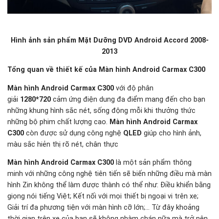
Hình ảnh sản phẩm Mặt Dưỡng DVD Android
Accord 2008-
2013
Tổng quan về thiết kế của Màn hình Android Carmax C300
Màn hình Android Carmax C300
với độ phân
giải
1280*720
cảm ứng điện dung đa điểm mang đến cho bạn
những khung hình sắc nét, sống động mỗi khi thưởng thức
những bộ phim chất lượng cao.
Màn hình Android Carmax
C300
còn được sử dụng công nghệ
QLED
giúp cho hình ảnh,
màu sắc hiẻn thị rõ nét, chân thực
Màn hình Android Carmax C300
là một sản phẩm thông
minh với những công nghệ tiên tiến sẽ biến những điều mà màn
hình Zin không thể làm được thành có thể như: Điều khiển bằng
giọng nói tiếng Việt; Kết nối với mọi thiết bị ngoại vi trên xe;
Giải trí đa phương tiện với màn hình cỡ lớn;… Từ đây khoảng
thời gian trên xe của bạn sẽ không nhàm chán nữa mà trở nên