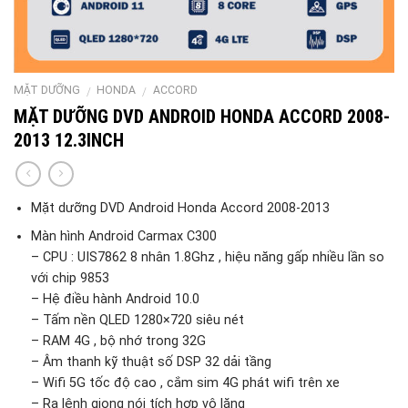
MẶT DƯỠNG
HONDA
ACCORD
/
/
MẶT DƯỠNG DVD ANDROID HONDA ACCORD 2008-
2013 12.3INCH
Mặt dưỡng DVD Android Honda Accord 2008-2013
Màn hình Android Carmax C300
– CPU : UIS7862 8 nhân 1.8Ghz , hiệu năng gấp nhiều lần so
với chip 9853
– Hệ điều hành Android 10.0
– Tấm nền QLED 1280×720 siêu nét
– RAM 4G , bộ nhớ trong 32G
– Âm thanh kỹ thuật số DSP 32 dải tầng
– Wifi 5G tốc độ cao , cắm sim 4G phát wifi trên xe
– Ra lệnh giọng nói tích hợp vô lăng