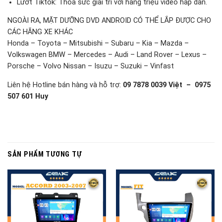
Lướt Tiktok: Thỏa sức giải trí với hàng triệu video hấp dẫn.
NGOÀI RA, MẶT DƯỠNG DVD ANDROID CÓ THỂ LẮP ĐƯỢC CHO
CÁC HÃNG XE KHÁC
Honda – Toyota – Mitsubishi – Subaru – Kia – Mazda –
Volkswagen BMW – Mercedes – Audi – Land Rover – Lexus –
Porsche – Volvo Nissan – Isuzu – Suzuki – Vinfast
Liên hệ Hotline bán hàng và hỗ trợ:
09 7878 0039 Việt – 0975
507 601 Huy
SẢN PHẨM TƯƠNG TỰ