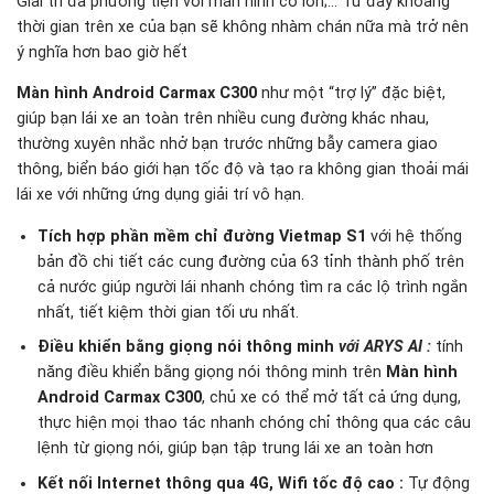
Giải trí đa phương tiện với màn hình cỡ lớn;… Từ đây khoảng
thời gian trên xe của bạn sẽ không nhàm chán nữa mà trở nên
ý nghĩa hơn bao giờ hết
Màn hình Android Carmax C300
như một “trợ lý” đặc biệt,
giúp bạn lái xe an toàn trên nhiều cung đường khác nhau,
thường xuyên nhắc nhở bạn trước những bẫy camera giao
thông, biển báo giới hạn tốc độ và tạo ra không gian thoải mái
lái xe với những ứng dụng giải trí vô hạn.
Tích hợp phần mềm chỉ đường Vietmap S1
với hệ thống
bản đồ chi tiết các cung đường của 63 tỉnh thành phố trên
cả nước giúp người lái nhanh chóng tìm ra các lộ trình ngắn
nhất, tiết kiệm thời gian tối ưu nhất.
Điều khiển bằng giọng nói thông minh
với ARYS AI
:
tính
năng điều khiển bằng giọng nói thông minh trên
Màn hình
Android Carmax C300
, chủ xe có thể mở tất cả ứng dụng,
thực hiện mọi thao tác nhanh chóng chỉ thông qua các câu
lệnh từ giọng nói, giúp bạn tập trung lái xe an toàn hơn
Kết nối Internet thông qua 4G, Wifi tốc độ cao :
Tự động