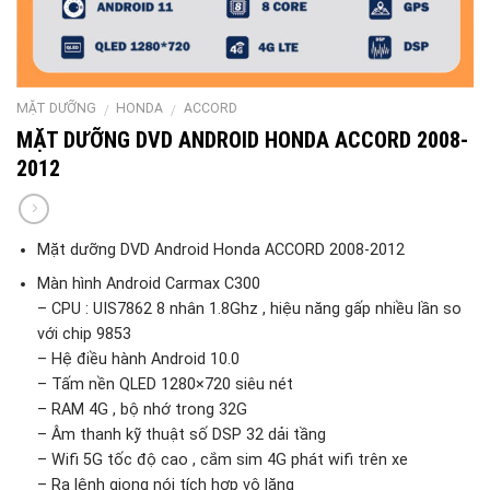
MẶT DƯỠNG
HONDA
ACCORD
/
/
MẶT DƯỠNG DVD ANDROID HONDA ACCORD 2008-
2012
Mặt dưỡng DVD Android Honda ACCORD 2008-2012
Màn hình Android Carmax C300
– CPU : UIS7862 8 nhân 1.8Ghz , hiệu năng gấp nhiều lần so
với chip 9853
– Hệ điều hành Android 10.0
– Tấm nền QLED 1280×720 siêu nét
– RAM 4G , bộ nhớ trong 32G
– Âm thanh kỹ thuật số DSP 32 dải tầng
– Wifi 5G tốc độ cao , cắm sim 4G phát wifi trên xe
– Ra lệnh giọng nói tích hợp vô lăng