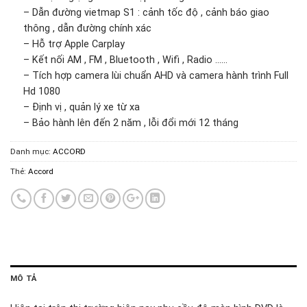
– Dẫn đường vietmap S1 : cảnh tốc độ , cảnh báo giao
thông , dẫn đường chính xác
– Hỗ trợ Apple Carplay
– Kết nối AM , FM , Bluetooth , Wifi , Radio ……
– Tích hợp camera lùi chuẩn AHD và camera hành trình Full
Hd 1080
– Định vị , quản lý xe từ xa
– Bảo hành lên đến 2 năm , lỗi đổi mới 12 tháng
Danh mục:
ACCORD
Thẻ:
Accord
MÔ TẢ