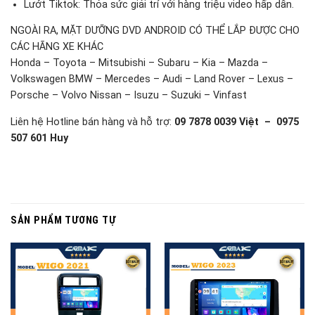
Lướt Tiktok: Thỏa sức giải trí với hàng triệu video hấp dẫn.
NGOÀI RA, MẶT DƯỠNG DVD ANDROID CÓ THỂ LẮP ĐƯỢC CHO
CÁC HÃNG XE KHÁC
Honda – Toyota – Mitsubishi – Subaru – Kia – Mazda –
Volkswagen BMW – Mercedes – Audi – Land Rover – Lexus –
Porsche – Volvo Nissan – Isuzu – Suzuki – Vinfast
Liên hệ Hotline bán hàng và hỗ trợ:
09 7878 0039 Việt – 0975
507 601 Huy
SẢN PHẨM TƯƠNG TỰ