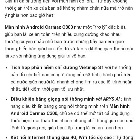
Giải trí đa phương tiện với màn hình cỡ lớn;… Từ đây khoảng
thời gian trên xe của bạn sẽ không nhàm chán nữa mà trở nên
ý nghĩa hơn bao giờ hết
Màn hình Android Carmax C300
như một “trợ lý” đặc biệt,
giúp bạn lái xe an toàn trên nhiều cung đường khác nhau,
thường xuyên nhắc nhở bạn trước những bẫy camera giao
thông, biển báo giới hạn tốc độ và tạo ra không gian thoải mái
lái xe với những ứng dụng giải trí vô hạn.
Tích hợp phần mềm chỉ đường Vietmap S1
với hệ thống
bản đồ chi tiết các cung đường của 63 tỉnh thành phố trên
cả nước giúp người lái nhanh chóng tìm ra các lộ trình ngắn
nhất, tiết kiệm thời gian tối ưu nhất.
Điều khiển bằng giọng nói thông minh
với ARYS AI
:
tính
năng điều khiển bằng giọng nói thông minh trên
Màn hình
Android Carmax C300
, chủ xe có thể mở tất cả ứng dụng,
thực hiện mọi thao tác nhanh chóng chỉ thông qua các câu
lệnh từ giọng nói, giúp bạn tập trung lái xe an toàn hơn
Kết nối Internet thông qua 4G, Wifi tốc độ cao :
Tự động