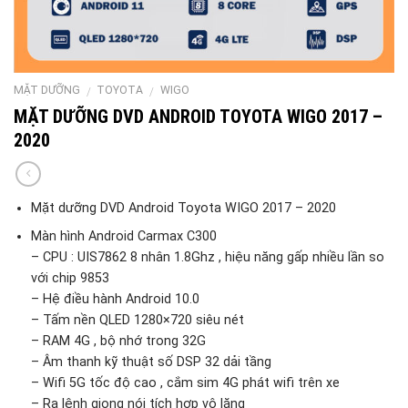
MẶT DƯỠNG
TOYOTA
WIGO
/
/
MẶT DƯỠNG DVD ANDROID TOYOTA WIGO 2017 –
2020
Mặt dưỡng DVD Android Toyota WIGO 2017 – 2020
Màn hình Android Carmax C300
– CPU : UIS7862 8 nhân 1.8Ghz , hiệu năng gấp nhiều lần so
với chip 9853
– Hệ điều hành Android 10.0
– Tấm nền QLED 1280×720 siêu nét
– RAM 4G , bộ nhớ trong 32G
– Âm thanh kỹ thuật số DSP 32 dải tầng
– Wifi 5G tốc độ cao , cắm sim 4G phát wifi trên xe
– Ra lệnh giọng nói tích hợp vô lăng