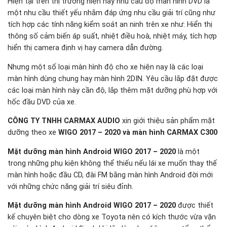
Hiện tại trên thị trường hiện nay nhu cầu độ màn hình DVD là
một nhu cầu thiết yếu nhằm đáp ứng nhu cầu giải trí cũng như
tích hợp các tính năng kiểm soát an ninh trên xe như: Hiển thị
thông số cảm biến áp suất, nhiệt điều hoà, nhiệt máy, tích hợp
hiển thị camera định vị hay camera dẫn đường.
Nhưng một số loại màn hình độ cho xe hiện nay là các loại
màn hình dùng chung hay màn hình 2DIN. Yêu cầu lắp đặt được
các loại màn hình này cần độ, lắp thêm mặt dưỡng phù hợp với
hốc đầu DVD của xe.
CÔNG TY TNHH CARMAX AUDIO
xin giới thiệu sản phẩm mặt
dưỡng theo xe
WIGO 2017 – 2020 và màn hình CARMAX C300
Mặt dưỡng màn hình Android WIGO 2017 – 2020
là một
trong những phụ kiện không thể thiếu nếu lái xe muốn thay thế
màn hình hoặc đầu CD, đài FM bằng màn hình Android đời mới
với những chức năng giải trí siêu đỉnh.
Mặt dưỡng màn hình Android WIGO 2017 – 2020
được thiết
kế chuyên biệt cho dòng xe Toyota nên có kích thước vừa vặn