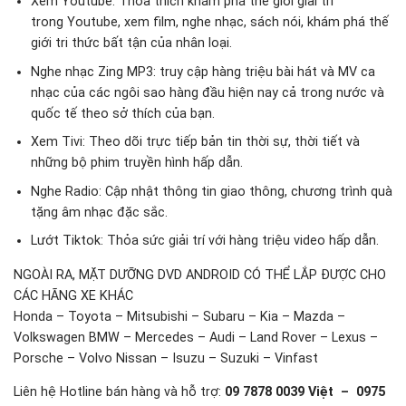
Xem Youtube: Thỏa thích khám phá thế giới giải trí
trong Youtube, xem film, nghe nhạc, sách nói, khám phá thế
giới tri thức bất tận của nhân loại.
Nghe nhạc Zing MP3: truy cập hàng triệu bài hát và MV ca
nhạc của các ngôi sao hàng đầu hiện nay cả trong nước và
quốc tế theo sở thích của bạn.
Xem Tivi: Theo dõi trực tiếp bản tin thời sự, thời tiết và
những bộ phim truyền hình hấp dẫn.
Nghe Radio: Cập nhật thông tin giao thông, chương trình quà
tặng âm nhạc đặc sắc.
Lướt Tiktok: Thỏa sức giải trí với hàng triệu video hấp dẫn.
NGOÀI RA, MẶT DƯỠNG DVD ANDROID CÓ THỂ LẮP ĐƯỢC CHO
CÁC HÃNG XE KHÁC
Honda – Toyota – Mitsubishi – Subaru – Kia – Mazda –
Volkswagen BMW – Mercedes – Audi – Land Rover – Lexus –
Porsche – Volvo Nissan – Isuzu – Suzuki – Vinfast
Liên hệ Hotline bán hàng và hỗ trợ:
09 7878 0039 Việt – 0975