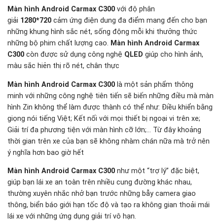
Màn hình Android Carmax C300
với độ phân
giải
1280*720
cảm ứng điện dung đa điểm mang đến cho bạn
những khung hình sắc nét, sống động mỗi khi thưởng thức
những bộ phim chất lượng cao.
Màn hình Android Carmax
C300
còn được sử dụng công nghệ
QLED
giúp cho hình ảnh,
màu sắc hiẻn thị rõ nét, chân thực
Màn hình Android Carmax C300
là một sản phẩm thông
minh với những công nghệ tiên tiến sẽ biến những điều mà màn
hình Zin không thể làm được thành có thể như: Điều khiển bằng
giọng nói tiếng Việt; Kết nối với mọi thiết bị ngoại vi trên xe;
Giải trí đa phương tiện với màn hình cỡ lớn;… Từ đây khoảng
thời gian trên xe của bạn sẽ không nhàm chán nữa mà trở nên
ý nghĩa hơn bao giờ hết
Màn hình Android Carmax C300
như một “trợ lý” đặc biệt,
giúp bạn lái xe an toàn trên nhiều cung đường khác nhau,
thường xuyên nhắc nhở bạn trước những bẫy camera giao
thông, biển báo giới hạn tốc độ và tạo ra không gian thoải mái
lái xe với những ứng dụng giải trí vô hạn.