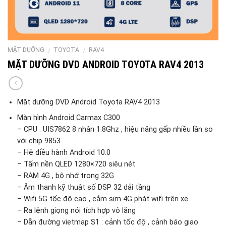
MẶT DƯỠNG
TOYOTA
RAV4
/
/
MẶT DƯỠNG DVD ANDROID TOYOTA RAV4 2013
Mặt dưỡng DVD Android Toyota RAV4 2013
Màn hình Android Carmax C300
– CPU : UIS7862 8 nhân 1.8Ghz , hiệu năng gấp nhiều lần so
với chip 9853
– Hệ điều hành Android 10.0
– Tấm nền QLED 1280×720 siêu nét
– RAM 4G , bộ nhớ trong 32G
– Âm thanh kỹ thuật số DSP 32 dải tầng
– Wifi 5G tốc độ cao , cắm sim 4G phát wifi trên xe
– Ra lệnh giọng nói tích hợp vô lăng
– Dẫn đường vietmap S1 : cảnh tốc độ , cảnh báo giao