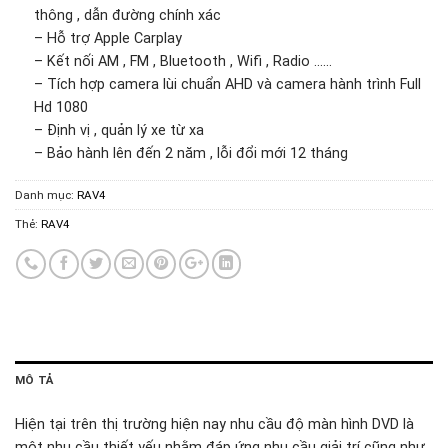
thông , dẫn đường chính xác
– Hỗ trợ Apple Carplay
– Kết nối AM , FM , Bluetooth , Wifi , Radio ……
– Tích hợp camera lùi chuẩn AHD và camera hành trình Full
Hd 1080
– Định vị , quản lý xe từ xa
– Bảo hành lên đến 2 năm , lỗi đổi mới 12 tháng
Danh mục:
RAV4
Thẻ:
RAV4
MÔ TẢ
Hiện tại trên thị trường hiện nay nhu cầu độ màn hình DVD là
một nhu cầu thiết yếu nhằm đáp ứng nhu cầu giải trí cũng như