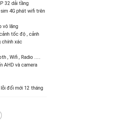
P 32 dải tầng
sim 4G phát wifi trên
p vô lăng
cảnh tốc độ , cảnh
 chính xác
th , Wifi , Radio ……
uẩn AHD và camera
 lỗi đổi mới 12 tháng