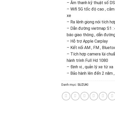
– Âm thanh kỹ thuật số DS
– Wifi 5G tốc độ cao , cắm 
xe
– Ra lệnh giọng nói tích hợ
– Dẫn đường vietmap S1 : 
báo giao thông , dẫn đường
– Hỗ trợ Apple Carplay
– Kết nối AM , FM , Bluetoo
– Tích hợp camera lùi ch
hành trình Full Hd 1080
– Định vị , quản lý xe từ xa
– Bảo hành lên đến 2 năm ,
Danh mục:
SUZUKI