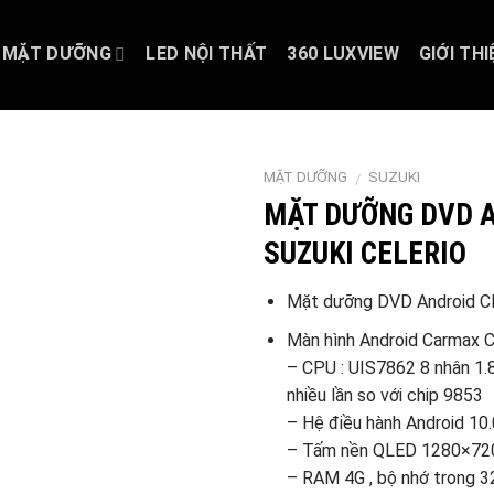
MẶT DƯỠNG
LED NỘI THẤT
360 LUXVIEW
GIỚI THI
MẶT DƯỠNG
SUZUKI
/
MẶT DƯỠNG DVD 
SUZUKI CELERIO
Mặt dưỡng DVD Android 
Màn hình Android Carmax 
– CPU : UIS7862 8 nhân 1.8
nhiều lần so với chip 9853
– Hệ điều hành Android 10.
– Tấm nền QLED 1280×720
– RAM 4G , bộ nhớ trong 3