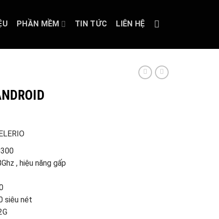
ỆU
PHẦN MỀM
TIN TỨC
LIÊN HỆ
ANDROID
CELERIO
C300
Ghz , hiệu năng gấp
0
 siêu nét
2G