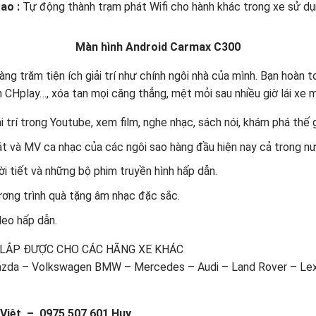
cao :
Tự động thành trạm phát Wifi cho hành khác trong xe sử dụ
Màn hình Android Carmax C300
àng trăm tiện ích giải trí như chính ngôi nhà của mình. Bạn hoàn
 CHplay…, xóa tan mọi căng thẳng, mệt mỏi sau nhiều giờ lái xe m
trí trong Youtube, xem film, nghe nhạc, sách nói, khám phá thế gi
át và MV ca nhạc của các ngôi sao hàng đầu hiện nay cả trong nư
hời tiết và những bộ phim truyền hình hấp dẫn.
ương trình quà tặng âm nhạc đặc sắc.
deo hấp dẫn.
 LẮP ĐƯỢC CHO CÁC HÃNG XE KHÁC
Mazda – Volkswagen BMW – Mercedes – Audi – Land Rover – Lexu
 Việt – 0975 507 601 Huy