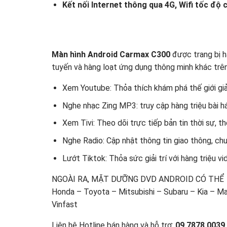
Kết nối Internet thông qua 4G, Wifi tốc độ 
Màn hình Android Carmax C300
được trang bị h
tuyến và hàng loạt ứng dụng thông minh khác trên
Xem Youtube: Thỏa thích khám phá thế giới giải 
Nghe nhạc Zing MP3: truy cập hàng triệu bài h
Xem Tivi: Theo dõi trực tiếp bản tin thời sự, t
Nghe Radio: Cập nhật thông tin giao thông, ch
Lướt Tiktok: Thỏa sức giải trí với hàng triệu vi
NGOÀI RA, MẶT DƯỠNG DVD ANDROID CÓ THỂ
Honda – Toyota – Mitsubishi – Subaru – Kia – 
Vinfast
Liên hệ Hotline bán hàng và hỗ trợ:
09 7878 0039