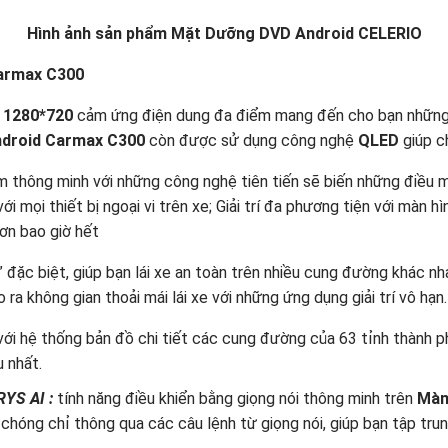
Hình ảnh sản phẩm Mặt Dưỡng DVD Android CELERIO
Carmax C300
i
1280*720
cảm ứng điện dung đa điểm mang đến cho bạn những 
ndroid Carmax C300
còn được sử dụng công nghệ
QLED
giúp ch
 thông minh với những công nghệ tiên tiến sẽ biến những điều 
với mọi thiết bị ngoại vi trên xe; Giải trí đa phương tiện với màn 
ơn bao giờ hết
” đặc biệt, giúp bạn lái xe an toàn trên nhiều cung đường khác 
ra không gian thoải mái lái xe với những ứng dụng giải trí vô hạn.
với hệ thống bản đồ chi tiết các cung đường của 63 tỉnh thành ph
u nhất.
RYS AI
:
tính năng điều khiển bằng giọng nói thông minh trên
Màn
chóng chỉ thông qua các câu lệnh từ giọng nói, giúp bạn tập trun