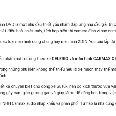
hình DVD là một nhu cầu thiết yếu nhằm đáp ứng nhu cầu giải trí 
hiệt điều hoà, nhiệt máy, tích hợp hiển thị camera định vị hay ca
 các loại màn hình dùng chung hay màn hình 2DIN. Yêu cầu lắp đặ
 sản phẩm mặt dưỡng theo xe
CELERIO và màn hình CARMAX C
rong những phụ kiện không thể thiếu nếu lái xe muốn thay thế m
ỉnh.
ết kế chuyên biệt cho dòng xe Suzuki nên có kích thước vừa vặn 
ông gây cảm giác gượng gạo và giúp lái xe dễ dàng hơn trong việ
TNHH Carmax audio nhập khẩu và phân phối. Tự hào là nhà cung 