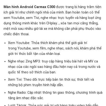
Màn hình Android Carmax C300
được trang bị hàng trăm tiện
ích giải trí như chính ngôi nhà của mình. Bạn hoàn toàn có thể
xem Youtube, xem Tivi, nghe nhạc trực tuyến và hàng loạt ứng
dụng thông minh khác trên CHplay…, xóa tan mọi căng thẳng,
mệt mỏi sau nhiều giờ lái xe mà không cần phải phụ thuộc vào
chiếc điện thoại.
Xem Youtube: Thỏa thích khám phá thế giới giải trí
trong Youtube, xem film, nghe nhạc, sách nói, khám phá thế
giới tri thức bất tận của nhân loại.
Nghe nhạc Zing MP3: truy cập hàng triệu bài hát và MV ca
nhạc của các ngôi sao hàng đầu hiện nay cả trong nước và
quốc tế theo sở thích của bạn.
Xem Tivi: Theo dõi trực tiếp bản tin thời sự, thời tiết và
những bộ phim truyền hình hấp dẫn.
Nghe Radio: Cập nhật thông tin giao thông, chương trình quà
tặng âm nhạc đặc sắc.
Lướt Tiktok: Thỏa sức giải trí với hàng triệu video hấp dẫn.