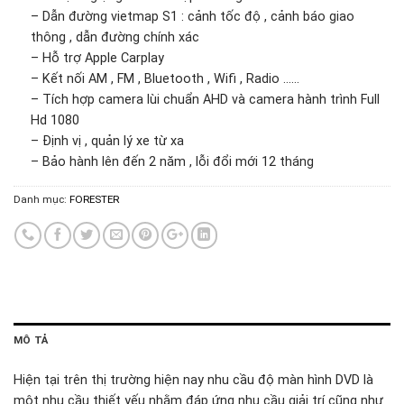
– Dẫn đường vietmap S1 : cảnh tốc độ , cảnh báo giao
thông , dẫn đường chính xác
– Hỗ trợ Apple Carplay
– Kết nối AM , FM , Bluetooth , Wifi , Radio ……
– Tích hợp camera lùi chuẩn AHD và camera hành trình Full
Hd 1080
– Định vị , quản lý xe từ xa
– Bảo hành lên đến 2 năm , lỗi đổi mới 12 tháng
Danh mục:
FORESTER
MÔ TẢ
Hiện tại trên thị trường hiện nay nhu cầu độ màn hình DVD là
một nhu cầu thiết yếu nhằm đáp ứng nhu cầu giải trí cũng như