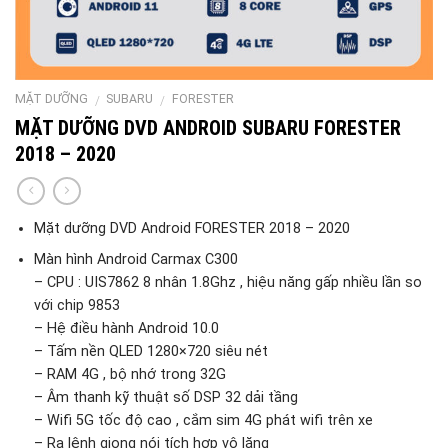
MẶT DƯỠNG
SUBARU
FORESTER
/
/
MẶT DƯỠNG DVD ANDROID SUBARU FORESTER
2018 – 2020
Mặt dưỡng DVD Android FORESTER 2018 – 2020
Màn hình Android Carmax C300
– CPU : UIS7862 8 nhân 1.8Ghz , hiệu năng gấp nhiều lần so
với chip 9853
– Hệ điều hành Android 10.0
– Tấm nền QLED 1280×720 siêu nét
– RAM 4G , bộ nhớ trong 32G
– Âm thanh kỹ thuật số DSP 32 dải tầng
– Wifi 5G tốc độ cao , cắm sim 4G phát wifi trên xe
– Ra lệnh giọng nói tích hợp vô lăng