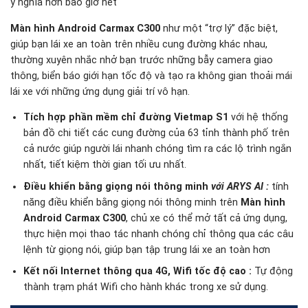
ý nghĩa hơn bao giờ hết
Màn hình Android Carmax C300
như một “trợ lý” đặc biệt,
giúp bạn lái xe an toàn trên nhiều cung đường khác nhau,
thường xuyên nhắc nhở bạn trước những bẫy camera giao
thông, biển báo giới hạn tốc độ và tạo ra không gian thoải mái
lái xe với những ứng dụng giải trí vô hạn.
Tích hợp phần mềm chỉ đường Vietmap S1
với hệ thống
bản đồ chi tiết các cung đường của 63 tỉnh thành phố trên
cả nước giúp người lái nhanh chóng tìm ra các lộ trình ngắn
nhất, tiết kiệm thời gian tối ưu nhất.
Điều khiển bằng giọng nói thông minh
với ARYS AI
:
tính
năng điều khiển bằng giọng nói thông minh trên
Màn hình
Android Carmax C300
, chủ xe có thể mở tất cả ứng dụng,
thực hiện mọi thao tác nhanh chóng chỉ thông qua các câu
lệnh từ giọng nói, giúp bạn tập trung lái xe an toàn hơn
Kết nối Internet thông qua 4G, Wifi tốc độ cao :
Tự động
thành trạm phát Wifi cho hành khác trong xe sử dụng.