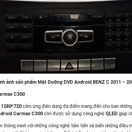
ình ảnh sản phẩm Mặt Dưỡng DVD Android BENZ C 2011 – 20
Carmax C300
i
1280*720
cảm ứng điện dung đa điểm mang đến cho bạn những 
ndroid Carmax C300
còn được sử dụng công nghệ
QLED
giúp ch
 thông minh với những công nghệ tiên tiến sẽ biến những điều 