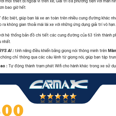
với mọi thiết bị ngoại vi trên xe; Giải trí đa phương tiện với màn 
ơn bao giờ hết
” đặc biệt, giúp bạn lái xe an toàn trên nhiều cung đường khác 
ra không gian thoải mái lái xe với những ứng dụng giải trí vô hạn.
với hệ thống bản đồ chi tiết các cung đường của 63 tỉnh thành ph
u nhất.
RYS AI
:
tính năng điều khiển bằng giọng nói thông minh trên
Màn
chóng chỉ thông qua các câu lệnh từ giọng nói, giúp bạn tập trun
cao :
Tự động thành trạm phát Wifi cho hành khác trong xe sử dụ