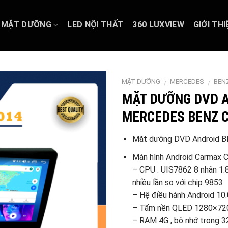
MẶT DƯỠNG
LED NỘI THẤT
360 LUXVIEW
GIỚI THI
MẶT DƯỠNG
MERCEDES
BEN
/
/
MẶT DƯỠNG DVD 
MERCEDES BENZ C
Mặt dưỡng DVD Android B
Màn hình Android Carmax 
– CPU : UIS7862 8 nhân 1.8
nhiều lần so với chip 9853
– Hệ điều hành Android 10.
– Tấm nền QLED 1280×720
– RAM 4G , bộ nhớ trong 3