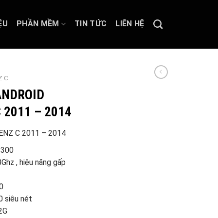
ỆU
PHẦN MỀM
TIN TỨC
LIÊN HỆ
Z C
ANDROID
 2011 – 2014
ENZ C 2011 – 2014
C300
Ghz , hiệu năng gấp
0
 siêu nét
2G