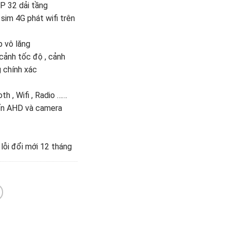
P 32 dải tầng
sim 4G phát wifi trên
p vô lăng
cảnh tốc độ , cảnh
 chính xác
th , Wifi , Radio ……
uẩn AHD và camera
 lỗi đổi mới 12 tháng