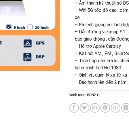
– Âm thanh kỹ thuật số DS
– Wifi 5G tốc độ cao , cắm 
xe
– Ra lệnh giọng nói tích hợ
– Dẫn đường vietmap S1 : 
báo giao thông , dẫn đường
– Hỗ trợ Apple Carplay
– Kết nối AM , FM , Bluetoo
– Tích hợp camera lùi ch
hành trình Full Hd 1080
– Định vị , quản lý xe từ xa
– Bảo hành lên đến 2 năm ,
Danh mục:
BENZ C