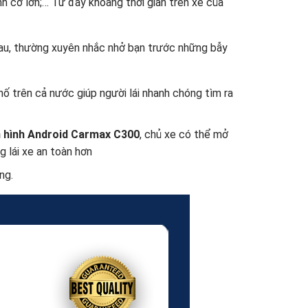
hình cỡ lớn;… Từ đây khoảng thời gian trên xe của
nhau, thường xuyên nhắc nhở bạn trước những bẫy
ố trên cả nước giúp người lái nhanh chóng tìm ra
 hình Android Carmax C300
, chủ xe có thể mở
g lái xe an toàn hơn
ng.