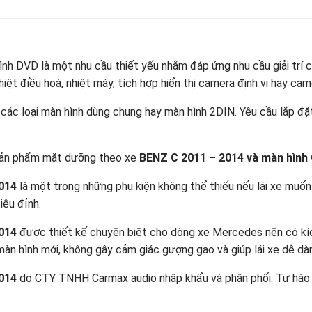
hình DVD là một nhu cầu thiết yếu nhằm đáp ứng nhu cầu giải trí 
hiệt điều hoà, nhiệt máy, tích hợp hiển thị camera định vị hay ca
 các loại màn hình dùng chung hay màn hình 2DIN. Yêu cầu lắp đặ
 sản phẩm mặt dưỡng theo xe
BENZ C 2011 – 2014 và màn hìn
2014
là một trong những phụ kiện không thể thiếu nếu lái xe muố
iêu đỉnh.
2014
được thiết kế chuyên biệt cho dòng xe Mercedes nên có kíc
 màn hình mới, không gây cảm giác gượng gạo và giúp lái xe dễ dà
2014
do CTY TNHH Carmax audio nhập khẩu và phân phối. Tự hào 