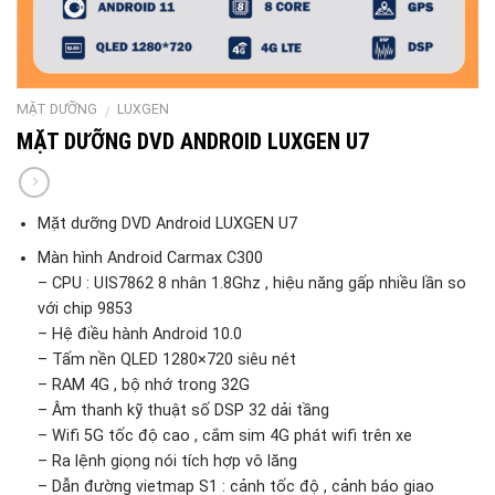
MẶT DƯỠNG
LUXGEN
/
MẶT DƯỠNG DVD ANDROID LUXGEN U7
Mặt dưỡng DVD Android LUXGEN U7
Màn hình Android Carmax C300
– CPU : UIS7862 8 nhân 1.8Ghz , hiệu năng gấp nhiều lần so
với chip 9853
– Hệ điều hành Android 10.0
– Tấm nền QLED 1280×720 siêu nét
– RAM 4G , bộ nhớ trong 32G
– Âm thanh kỹ thuật số DSP 32 dải tầng
– Wifi 5G tốc độ cao , cắm sim 4G phát wifi trên xe
– Ra lệnh giọng nói tích hợp vô lăng
– Dẫn đường vietmap S1 : cảnh tốc độ , cảnh báo giao