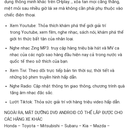
dụng thông minh khác trên CHplay…, xóa tan mọi căng thẳng,
mệt mỏi sau nhiều giờ lái xe mà không cần phải phụ thuộc vào
chiếc điện thoại.
Xem Youtube: Thỏa thích khám phá thế giới giải trí
trong Youtube, xem film, nghe nhạc, sách nói, khám phá thế
giới tri thức bất tận của nhân loại.
Nghe nhạc Zing MP3: truy cập hàng triệu bài hát và MV ca
nhạc của các ngôi sao hàng đầu hiện nay cả trong nước và
quốc tế theo sở thích của bạn.
Xem Tivi: Theo dõi trực tiếp bản tin thời sự, thời tiết và
những bộ phim truyền hình hấp dẫn.
Nghe Radio: Cập nhật thông tin giao thông, chương trình quà
tặng âm nhạc đặc sắc.
Lướt Tiktok: Thỏa sức giải trí với hàng triệu video hấp dẫn.
NGOÀI RA, MẶT DƯỠNG DVD ANDROID CÓ THỂ LẮP ĐƯỢC CHO
CÁC HÃNG XE KHÁC
Honda – Toyota – Mitsubishi – Subaru – Kia – Mazda –