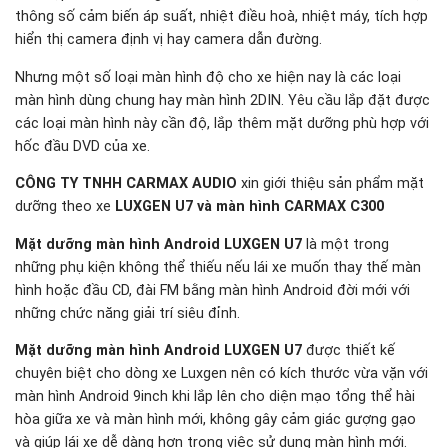
thông số cảm biến áp suất, nhiệt điều hoà, nhiệt máy, tích hợp
hiển thị camera định vị hay camera dẫn đường.
Nhưng một số loại màn hình độ cho xe hiện nay là các loại
màn hình dùng chung hay màn hình 2DIN. Yêu cầu lắp đặt được
các loại màn hình này cần độ, lắp thêm mặt dưỡng phù hợp với
hốc đầu DVD của xe.
CÔNG TY TNHH CARMAX AUDIO
xin giới thiệu sản phẩm mặt
dưỡng theo xe
LUXGEN U7 và màn hình CARMAX C300
Mặt dưỡng màn hình Android LUXGEN U7
là một trong
những phụ kiện không thể thiếu nếu lái xe muốn thay thế màn
hình hoặc đầu CD, đài FM bằng màn hình Android đời mới với
những chức năng giải trí siêu đỉnh.
Mặt dưỡng màn hình Android LUXGEN U7
được thiết kế
chuyên biệt cho dòng xe Luxgen nên có kích thước vừa vặn với
màn hình Android 9inch khi lắp lên cho diện mạo tổng thể hài
hòa giữa xe và màn hình mới, không gây cảm giác gượng gạo
và giúp lái xe dễ dàng hơn trong việc sử dụng màn hình mới.