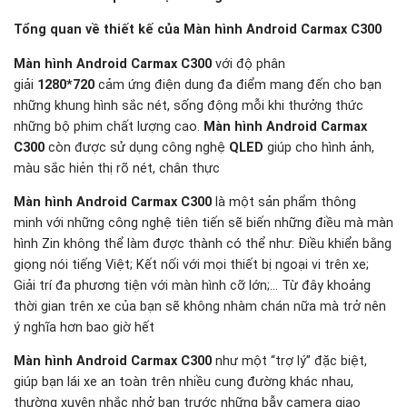
Tổng quan về thiết kế của Màn hình Android Carmax C300
Màn hình Android Carmax C300
với độ phân
giải
1280*720
cảm ứng điện dung đa điểm mang đến cho bạn
những khung hình sắc nét, sống động mỗi khi thưởng thức
những bộ phim chất lượng cao.
Màn hình Android Carmax
C300
còn được sử dụng công nghệ
QLED
giúp cho hình ảnh,
màu sắc hiẻn thị rõ nét, chân thực
Màn hình Android Carmax C300
là một sản phẩm thông
minh với những công nghệ tiên tiến sẽ biến những điều mà màn
hình Zin không thể làm được thành có thể như: Điều khiển bằng
giọng nói tiếng Việt; Kết nối với mọi thiết bị ngoại vi trên xe;
Giải trí đa phương tiện với màn hình cỡ lớn;… Từ đây khoảng
thời gian trên xe của bạn sẽ không nhàm chán nữa mà trở nên
ý nghĩa hơn bao giờ hết
Màn hình Android Carmax C300
như một “trợ lý” đặc biệt,
giúp bạn lái xe an toàn trên nhiều cung đường khác nhau,
thường xuyên nhắc nhở bạn trước những bẫy camera giao