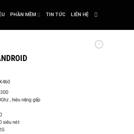
ỆU
PHẦN MỀM
TIN TỨC
LIÊN HỆ
ANDROID
GX460
C300
Ghz , hiệu năng gấp
0
 siêu nét
2G