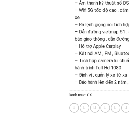
– Âm thanh kỹ thuật số DS
– Wifi 5G tốc độ cao , cắm 
xe
– Ra lệnh giọng nói tích hợ
– Dẫn đường vietmap S1 : 
báo giao thông , dẫn đường
– Hỗ trợ Apple Carplay
– Kết nối AM , FM , Bluetoo
– Tích hợp camera lùi ch
hành trình Full Hd 1080
– Định vị , quản lý xe từ xa
– Bảo hành lên đến 2 năm ,
Danh mục:
GX