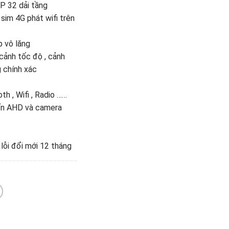
P 32 dải tầng
sim 4G phát wifi trên
p vô lăng
cảnh tốc độ , cảnh
 chính xác
th , Wifi , Radio ……
uẩn AHD và camera
 lỗi đổi mới 12 tháng