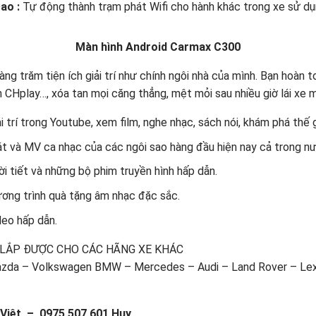
cao :
Tự động thành trạm phát Wifi cho hành khác trong xe sử dụ
Màn hình Android Carmax C300
àng trăm tiện ích giải trí như chính ngôi nhà của mình. Bạn hoàn
 CHplay…, xóa tan mọi căng thẳng, mệt mỏi sau nhiều giờ lái xe m
trí trong Youtube, xem film, nghe nhạc, sách nói, khám phá thế gi
át và MV ca nhạc của các ngôi sao hàng đầu hiện nay cả trong nư
hời tiết và những bộ phim truyền hình hấp dẫn.
ương trình quà tặng âm nhạc đặc sắc.
deo hấp dẫn.
 LẮP ĐƯỢC CHO CÁC HÃNG XE KHÁC
Mazda – Volkswagen BMW – Mercedes – Audi – Land Rover – Lexu
 Việt – 0975 507 601 Huy