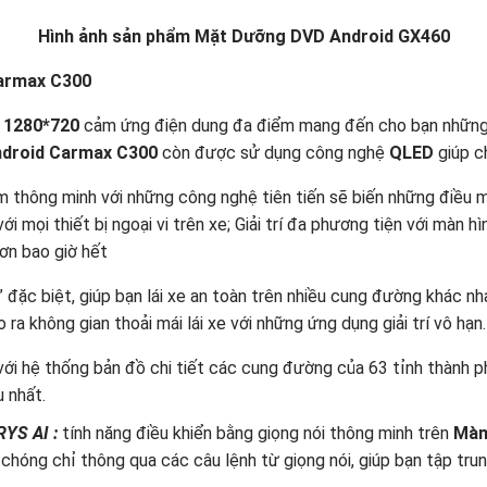
Hình ảnh sản phẩm Mặt Dưỡng DVD Android GX460
Carmax C300
i
1280*720
cảm ứng điện dung đa điểm mang đến cho bạn những 
ndroid Carmax C300
còn được sử dụng công nghệ
QLED
giúp ch
 thông minh với những công nghệ tiên tiến sẽ biến những điều 
với mọi thiết bị ngoại vi trên xe; Giải trí đa phương tiện với màn 
ơn bao giờ hết
” đặc biệt, giúp bạn lái xe an toàn trên nhiều cung đường khác 
ra không gian thoải mái lái xe với những ứng dụng giải trí vô hạn.
với hệ thống bản đồ chi tiết các cung đường của 63 tỉnh thành ph
u nhất.
RYS AI
:
tính năng điều khiển bằng giọng nói thông minh trên
Màn
chóng chỉ thông qua các câu lệnh từ giọng nói, giúp bạn tập trun