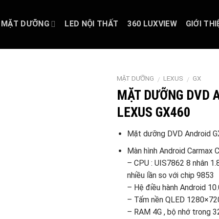
MẶT DƯỠNG
LED NỘI THẤT
360 LUXVIEW
GIỚI THI
MẶT DƯỠNG
LEXUS
GX
/
/
MẶT DƯỠNG DVD 
LEXUS GX460
Mặt dưỡng DVD Android 
Màn hình Android Carmax 
– CPU : UIS7862 8 nhân 1.8
nhiều lần so với chip 9853
– Hệ điều hành Android 10.
– Tấm nền QLED 1280×720
– RAM 4G , bộ nhớ trong 3