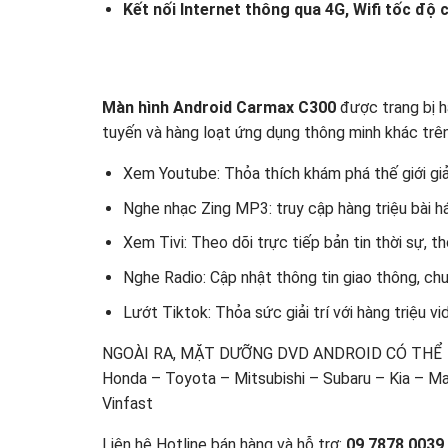
Kết nối Internet thông qua 4G, Wifi tốc độ 
Màn hình Android Carmax C300
được trang bị h
tuyến và hàng loạt ứng dụng thông minh khác trên
Xem Youtube: Thỏa thích khám phá thế giới giải 
Nghe nhạc Zing MP3: truy cập hàng triệu bài h
Xem Tivi: Theo dõi trực tiếp bản tin thời sự, t
Nghe Radio: Cập nhật thông tin giao thông, ch
Lướt Tiktok: Thỏa sức giải trí với hàng triệu vi
NGOÀI RA, MẶT DƯỠNG DVD ANDROID CÓ THỂ
Honda – Toyota – Mitsubishi – Subaru – Kia – 
Vinfast
Liên hệ Hotline bán hàng và hỗ trợ:
09 7878 0039