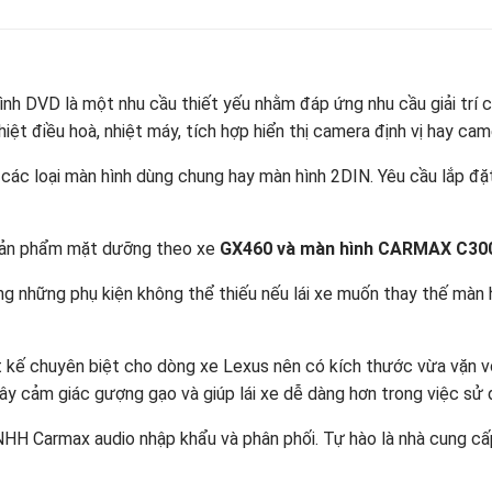
hình DVD là một nhu cầu thiết yếu nhằm đáp ứng nhu cầu giải trí 
hiệt điều hoà, nhiệt máy, tích hợp hiển thị camera định vị hay ca
 các loại màn hình dùng chung hay màn hình 2DIN. Yêu cầu lắp đặ
 sản phẩm mặt dưỡng theo xe
GX460 và màn hình CARMAX C30
ng những phụ kiện không thể thiếu nếu lái xe muốn thay thế màn
 kế chuyên biệt cho dòng xe Lexus nên có kích thước vừa vặn với
gây cảm giác gượng gạo và giúp lái xe dễ dàng hơn trong việc sử 
H Carmax audio nhập khẩu và phân phối. Tự hào là nhà cung cấp