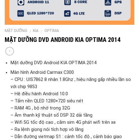
MẶT DƯỠNG
KIA
OPTIMA
/
/
MẶT DƯỠNG DVD ANDROID KIA OPTIMA 2014
Mặt dưỡng DVD Android KIA OPTIMA 2014
Màn hình Android Carmax C300
– CPU : UIS7862 8 nhân 1.8Ghz , hiệu năng gấp nhiều lần so
với chip 9853
– Hệ điều hành Android 10.0
– Tấm nền QLED 1280×720 siêu nét
– RAM 4G , bộ nhớ trong 32G
– Âm thanh kỹ thuật số DSP 32 dải tầng
– Wifi 5G tốc độ cao , cắm sim 4G phát wifi trên xe
– Ra lệnh giọng nói tích hợp vô lăng
– Dẫn đường vietmap S1 : cảnh tốc độ , cảnh báo giao