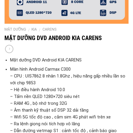
MẶT DƯỠNG
KIA
CARENS
/
/
MẶT DƯỠNG DVD ANDROID KIA CARENS
Mặt dưỡng DVD Android KIA CARENS
Màn hình Android Carmax C300
– CPU : UIS7862 8 nhân 1.8Ghz , hiệu năng gấp nhiều lần so
với chip 9853
– Hệ điều hành Android 10.0
– Tấm nền QLED 1280×720 siêu nét
– RAM 4G , bộ nhớ trong 32G
– Âm thanh kỹ thuật số DSP 32 dải tầng
– Wifi 5G tốc độ cao , cắm sim 4G phát wifi trên xe
– Ra lệnh giọng nói tích hợp vô lăng
– Dẫn đường vietmap S1 : cảnh tốc độ , cảnh báo giao