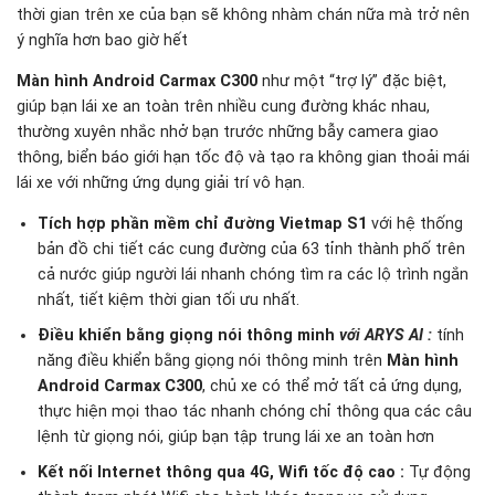
thời gian trên xe của bạn sẽ không nhàm chán nữa mà trở nên
ý nghĩa hơn bao giờ hết
Màn hình Android Carmax C300
như một “trợ lý” đặc biệt,
giúp bạn lái xe an toàn trên nhiều cung đường khác nhau,
thường xuyên nhắc nhở bạn trước những bẫy camera giao
thông, biển báo giới hạn tốc độ và tạo ra không gian thoải mái
lái xe với những ứng dụng giải trí vô hạn.
Tích hợp phần mềm chỉ đường Vietmap S1
với hệ thống
bản đồ chi tiết các cung đường của 63 tỉnh thành phố trên
cả nước giúp người lái nhanh chóng tìm ra các lộ trình ngắn
nhất, tiết kiệm thời gian tối ưu nhất.
Điều khiển bằng giọng nói thông minh
với ARYS AI
:
tính
năng điều khiển bằng giọng nói thông minh trên
Màn hình
Android Carmax C300
, chủ xe có thể mở tất cả ứng dụng,
thực hiện mọi thao tác nhanh chóng chỉ thông qua các câu
lệnh từ giọng nói, giúp bạn tập trung lái xe an toàn hơn
Kết nối Internet thông qua 4G, Wifi tốc độ cao :
Tự động