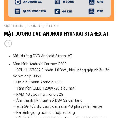
MẶT DƯỠNG
HYUNDAI
STAREX
/
/
MẶT DƯỠNG DVD ANDROID HYUNDAI STAREX AT
Mặt dưỡng DVD Android Starex AT
Màn hình Android Carmax C300
– CPU : UIS7862 8 nhân 1.8Ghz , hiệu năng gấp nhiều lần
so với chip 9853
– Hệ điều hành Android 10.0
– Tấm nền QLED 1280×720 siêu nét
– RAM 4G , bộ nhớ trong 32G
– Âm thanh kỹ thuật số DSP 32 dải tầng
– Wifi 5G tốc độ cao , cắm sim 4G phát wifi trên xe
– Ra lệnh giọng nói tích hợp vô lăng