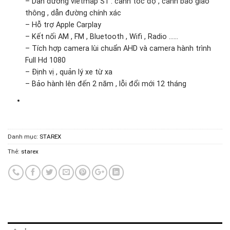
– Dẫn đường vietmap S1 : cảnh tốc độ , cảnh báo giao
thông , dẫn đường chính xác
– Hỗ trợ Apple Carplay
– Kết nối AM , FM , Bluetooth , Wifi , Radio ……
– Tích hợp camera lùi chuẩn AHD và camera hành trình
Full Hd 1080
– Định vị , quản lý xe từ xa
– Bảo hành lên đến 2 năm , lỗi đổi mới 12 tháng
Danh mục:
STAREX
Thẻ:
starex