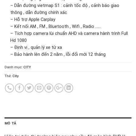
– Dẫn đường vietmap S1 : cảnh tốc độ , cảnh báo giao
thông , dẫn đường chính xác
– Hỗ trợ Apple Carplay
– Kết nối AM , FM , Bluetooth , Wifi , Radio ……
– Tích hợp camera lùi chuẩn AHD và camera hành trình Full
Hd 1080
– Định vị , quản lý xe từ xa
– Bảo hành lên đến 2 năm , lỗi đổi mới 12 tháng
Danh mục:
CITY
Thẻ:
City
MÔ TẢ