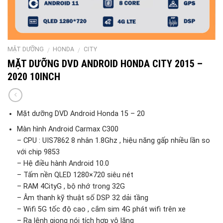
MẶT DƯỠNG
HONDA
CITY
/
/
MẶT DƯỠNG DVD ANDROID HONDA CITY 2015 –
2020 10INCH
Mặt dưỡng DVD Android Honda 15 – 20
Màn hình Android Carmax C300
– CPU : UIS7862 8 nhân 1.8Ghz , hiệu năng gấp nhiều lần so
với chip 9853
– Hệ điều hành Android 10.0
– Tấm nền QLED 1280×720 siêu nét
– RAM 4CityG , bộ nhớ trong 32G
– Âm thanh kỹ thuật số DSP 32 dải tầng
– Wifi 5G tốc độ cao , cắm sim 4G phát wifi trên xe
– Ra lệnh giọng nói tích hợp vô lăng