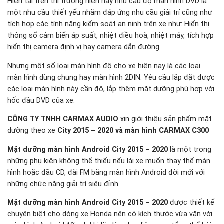
Hiện tại trên thị trường hiện nay nhu cầu độ màn hình DVD là
một nhu cầu thiết yếu nhằm đáp ứng nhu cầu giải trí cũng như
tích hợp các tính năng kiểm soát an ninh trên xe như: Hiển thị
thông số cảm biến áp suất, nhiệt điều hoà, nhiệt máy, tích hợp
hiển thị camera định vị hay camera dẫn đường.
Nhưng một số loại màn hình độ cho xe hiện nay là các loại
màn hình dùng chung hay màn hình 2DIN. Yêu cầu lắp đặt được
các loại màn hình này cần độ, lắp thêm mặt dưỡng phù hợp với
hốc đầu DVD của xe.
CÔNG TY TNHH CARMAX AUDIO
xin giới thiệu sản phẩm mặt
dưỡng theo xe
City 2015 – 2020 và màn hình CARMAX C300
Mặt dưỡng màn hình Android City 2015 – 2020
là một trong
những phụ kiện không thể thiếu nếu lái xe muốn thay thế màn
hình hoặc đầu CD, đài FM bằng màn hình Android đời mới với
những chức năng giải trí siêu đỉnh.
Mặt dưỡng màn hình Android City 2015 – 2020
được thiết kế
chuyên biệt cho dòng xe Honda nên có kích thước vừa vặn với