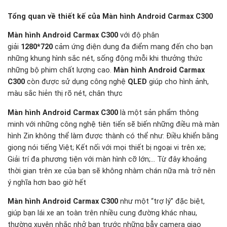
Tổng quan về thiết kế của Màn hình Android Carmax C300
Màn hình Android Carmax C300
với độ phân
giải
1280*720
cảm ứng điện dung đa điểm mang đến cho bạn
những khung hình sắc nét, sống động mỗi khi thưởng thức
những bộ phim chất lượng cao.
Màn hình Android Carmax
C300
còn được sử dụng công nghệ
QLED
giúp cho hình ảnh,
màu sắc hiẻn thị rõ nét, chân thực
Màn hình Android Carmax C300
là một sản phẩm thông
minh với những công nghệ tiên tiến sẽ biến những điều mà màn
hình Zin không thể làm được thành có thể như: Điều khiển bằng
giọng nói tiếng Việt; Kết nối với mọi thiết bị ngoại vi trên xe;
Giải trí đa phương tiện với màn hình cỡ lớn;… Từ đây khoảng
thời gian trên xe của bạn sẽ không nhàm chán nữa mà trở nên
ý nghĩa hơn bao giờ hết
Màn hình Android Carmax C300
như một “trợ lý” đặc biệt,
giúp bạn lái xe an toàn trên nhiều cung đường khác nhau,
thường xuyên nhắc nhở bạn trước những bẫy camera giao