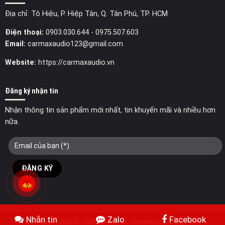
Địa chỉ: Tô Hiệu, P. Hiệp Tân, Q. Tân Phú, TP. HCM
Điện thoại:
0903.030.644
- 0975.507.603
Email:
carmaxaudio123@gmail.com
Website:
https://carmaxaudio.vn
Đăng ký nhận tin
Nhận thông tin sản phẩm mới nhất, tin khuyến mãi và nhiều hơn
nữa.
Nhắn tin
Zalo
Facebook
Bản quyền 2026 © CARMAX AUDIO - Powered by:
Tùng Phát