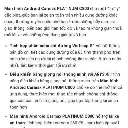
Màn hình Android Carmax PLATINUM C800
như một “trợ lý”
đặc biệt, giúp bạn lái xe an toàn trên nhiều cung đường khác
nhau, thường xuyên nhắc nhở bạn trước những bẫy camera
giao thông, biển báo giới hạn tốc độ và tạo ra không gian thoải
mái lái xe với những ứng dụng giải trí vô hạn.
Tích hợp phần mềm chỉ đường Vietmap S1
với hệ thống
bản đồ chi tiết các cung đường của 63 tỉnh thành phố trên
cả nước giúp người lái nhanh chóng tìm ra các lộ trình ngắn
nhất, tiết kiệm thời gian tối ưu nhất.
Điều khiển bằng giọng nói thông minh
với ARYS AI
:
tính
năng điều khiển bằng giọng nói thông minh trên
Màn hình
Android Carmax PLATINUM C800
, chủ xe có thể mở tất cả
ứng dụng, thực hiện mọi thao tác nhanh chóng chỉ thông
qua các câu lệnh từ giọng nói, giúp bạn tập trung lái xe an
toàn hơn
Màn hình Android Carmax PLATINUM C800 hỗ trợ lái xe
an toàn:
tích hợp thêm camera 360 độ , cảm biến áp suất