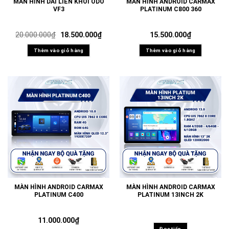
MÀN HÌNH DÀI LIỀN KHỐI ODO
MÀN HÌNH ANDROID CARMAX
VF3
PLATINUM C800 360
Giá
Giá
20.000.000
₫
18.500.000
₫
15.500.000
₫
gốc
hiện
là:
tại
Thêm vào giỏ hàng
Thêm vào giỏ hàng
20.000.000₫.
là:
18.500.000₫.
MÀN HÌNH ANDROID CARMAX
MÀN HÌNH ANDROID CARMAX
PLATINUM C400
PLATINUM 13INCH 2K
11.000.000
₫
Đọc tiếp