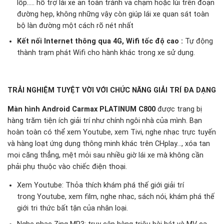
lốp….. hỗ trợ lái xe an toàn tránh va chạm hoặc lùi trên đoạn
đường hẹp, không những vậy còn giúp lái xe quan sát toàn
bộ làn đường một cách rõ nét nhất
Kết nối Internet thông qua 4G, Wifi tốc độ cao :
Tự động
thành trạm phát Wifi cho hành khác trong xe sử dụng.
TRẢI NGHIỆM TUYỆT VỜI VỚI CHỨC NĂNG GIẢI TRÍ ĐA DẠNG
Màn hình Android Carmax PLATINUM C800
được trang bị
hàng trăm tiện ích giải trí như chính ngôi nhà của mình. Bạn
hoàn toàn có thể xem Youtube, xem Tivi, nghe nhạc trực tuyến
và hàng loạt ứng dụng thông minh khác trên CHplay…, xóa tan
mọi căng thẳng, mệt mỏi sau nhiều giờ lái xe mà không cần
phải phụ thuộc vào chiếc điện thoại.
Xem Youtube: Thỏa thích khám phá thế giới giải trí
trong Youtube, xem film, nghe nhạc, sách nói, khám phá thế
giới tri thức bất tận của nhân loại.