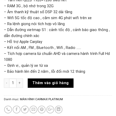
– Tấm nền QLED 1920×1280 siêu nét
– RAM 3G , bộ nhớ trong 32G
– Âm thanh kỹ thuật số DSP 32 dải tầng
– Wifi 5G tốc độ cao , cắm sim 4G phát wifi trên xe
– Ra lệnh giọng nói tích hợp vô lăng
– Dẫn đường vietmap S1 : cảnh tốc độ , cảnh báo giao thông ,
dẫn đường chính xác
– Hỗ trợ Apple Carplay
– Kết nối AM , FM , Bluetooth , Wifi , Radio ……
– Tích hợp camera lùi chuẩn AHD và camera hành trình Full Hd
1080
– Định vị , quản lý xe từ xa
– Bảo hành lên đến 2 năm , lỗi đổi mới 12 tháng
Số lượng
Thêm vào giỏ hàng
Danh mục:
MÀN HÌNH CARMAX PLATINUM