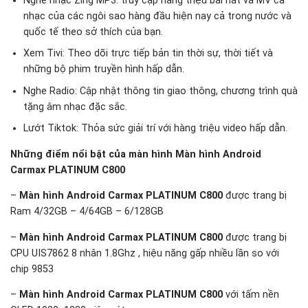
Nghe nhạc Zing MP3: truy cập hàng triệu bài hát và MV ca
nhạc của các ngôi sao hàng đầu hiện nay cả trong nước và
quốc tế theo sở thích của bạn.
Xem Tivi: Theo dõi trực tiếp bản tin thời sự, thời tiết và
những bộ phim truyền hình hấp dẫn.
Nghe Radio: Cập nhật thông tin giao thông, chương trình quà
tặng âm nhạc đặc sắc.
Lướt Tiktok: Thỏa sức giải trí với hàng triệu video hấp dẫn.
Những điểm nổi bật của màn hình Màn hình Android
Carmax PLATINUM C800
–
Màn hình Android Carmax PLATINUM C800
được trang bị
Ram 4/32GB – 4/64GB – 6/128GB
–
Màn hình Android Carmax PLATINUM C800
được trang bị
CPU UIS7862 8 nhân 1.8Ghz , hiệu năng gấp nhiều lần so với
chip 9853
–
Màn hình Android Carmax PLATINUM C800
với tấm nền