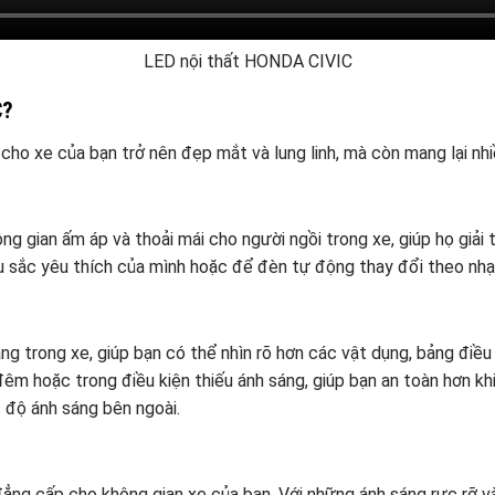
LED nội thất HONDA CIVIC
C?
o xe của bạn trở nên đẹp mắt và lung linh, mà còn mang lại nhiề
 gian ấm áp và thoải mái cho người ngồi trong xe, giúp họ giải 
 sắc yêu thích của mình hoặc để đèn tự động thay đổi theo nhạc,
ng trong xe, giúp bạn có thể nhìn rõ hơn các vật dụng, bảng điều 
 đêm hoặc trong điều kiện thiếu ánh sáng, giúp bạn an toàn hơn k
 độ ánh sáng bên ngoài.
ẳng cấp cho không gian xe của bạn. Với những ánh sáng rực rỡ và