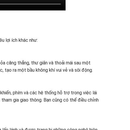
u lợi ích khác như:
tỏa căng thẳng, thư giãn và thoải mái sau một
 tạo ra một bầu không khí vui vẻ và sôi động.
khiển, phím và các hệ thống hỗ trợ trong việc lái
hi tham gia giao thông. Bạn cũng có thể điều chỉnh
 lấp lánh và được trang bị những công nghệ hiện