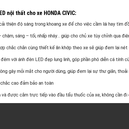
ED nội thất cho xe HONDA CIVIC:
ải thiện độ sáng trong khoang xe để cho việc cầm lái hay tìm đồ
chậm, sáng – tối, nhấp nháy… giúp cho chủ xe tùy chỉnh qua đi
p chắc chắn cùng thiết kế ăn khớp theo xe sẽ giúp đem lại nét đ
 đêm với ánh đèn LED đẹp lung linh, góp phần phô diễn cá tính c
ng gây mỏi mắt cho người dùng, giúp đem lại sự thư giãn, thoải 
n chắc cao đảm bảo an toàn
n và được cắm trực tiếp vào đầu tẩu thuốc của xe, không cần đi