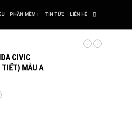
ỆU
PHẦN MỀM
TIN TỨC
LIÊN HỆ
DA CIVIC
I TIẾT) MẪU A