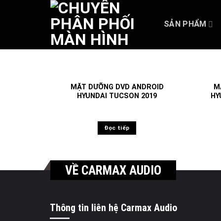
Skip
to
SẢN PHẨM
content
MẶT DƯỠNG DVD ANDROID
M
HYUNDAI TUCSON 2019
HY
Đọc tiếp
VỀ CARMAX AUDIO
Thông tin liên hệ Carmax Audio