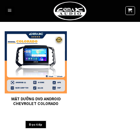
Skip
to
content
MẶT DƯỠNG DVD ANDROID
CHEVROLET COLORADO
Đọc tiếp