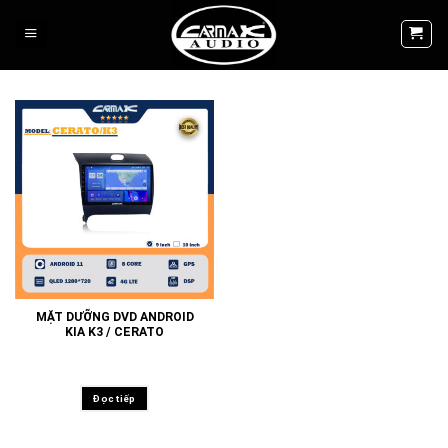
Skip
to
content
MẶT DƯỠNG DVD ANDROID
KIA K3 / CERATO
Đọc tiếp