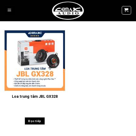
Skip
to
content
Loa trung tâm JBL GX328
Đọc tiếp